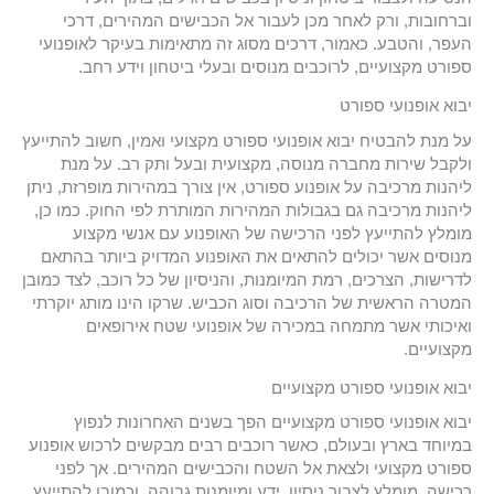
וברחובות, ורק לאחר מכן לעבור אל הכבישים המהירים, דרכי
העפר, והטבע. כאמור, דרכים מסוג זה מתאימות בעיקר לאופנועי
ספורט מקצועיים, לרוכבים מנוסים ובעלי ביטחון וידע רחב.
יבוא אופנועי ספורט
על מנת להבטיח יבוא אופנועי ספורט מקצועי ואמין, חשוב להתייעץ
ולקבל שירות מחברה מנוסה, מקצועית ובעל ותק רב. על מנת
ליהנות מרכיבה על אופנוע ספורט, אין צורך במהירות מופרזת, ניתן
ליהנות מרכיבה גם בגבולות המהירות המותרת לפי החוק. כמו כן,
מומלץ להתייעץ לפני הרכישה של האופנוע עם אנשי מקצוע
מנוסים אשר יכולים להתאים את האופנוע המדויק ביותר בהתאם
לדרישות, הצרכים, רמת המיומנות, והניסיון של כל רוכב, לצד כמובן
המטרה הראשית של הרכיבה וסוג הכביש. שרקו הינו מותג יוקרתי
ואיכותי אשר מתמחה במכירה של אופנועי שטח אירופאים
מקצועיים.
יבוא אופנועי ספורט מקצועיים
יבוא אופנועי ספורט מקצועיים הפך בשנים האחרונות לנפוץ
במיוחד בארץ ובעולם, כאשר רוכבים רבים מבקשים לרכוש אופנוע
ספורט מקצועי ולצאת אל השטח והכבישים המהירים. אך לפני
רכישה, מומלץ לצבור ניסיון, ידע ומיומנות גבוהה, וכמובן להתייעץ