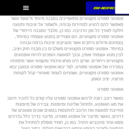
ילוג
תוכן
אופנועי ספורט מקצועיים מתאפיינים במבנה מיוחד ודינאמי אשר
מאפשר להם להגיע למהירות גבוהה, ולשמור על יציבות ותנועה
חלקה לאורך כל זמן הרכיבה. כמו כן, מלבד המבנה הייחודי של
אופנועי ספורט מקצועיים, הם מצוידים במנוע עוצמתי במיוחד,
בצמיגים גדולים ורחבים אשר מעניקים יציבות ברמה גבוהה
במיוחד. אופנועי ספורט מקצועיים משלבים בין מבנה חזק ויציב,
לבין מנוע עוצמתי ואמין, ובכך למעשה הופכים להיות אופנועים
מקצועיים וייחודים. שרקו הינו מותג איכותי ומקצועי אשר מתמחה
במכירה של אופנועי ספורט, לצד יבוא אופנועי ספורט וכמובן יבוא
אופנועי ספורט מקצועיים, ושמחים לעמוד מאחורי קהל לקוחות
מרוצה, יציב ונאמן.
אופנועי ספורט
כאשר רוכב רוצה לרכוש אופנועי ספורט עליו קודם כל להכיר היטב
את סוג האופנוע, ולתרגל שליטה ומיומנות. צבירה של מיומנות
מחייבת למעשה את הרוכב להתנסות בסוגים שונים ומגוונים של
דרכים, כאשר מדובר על אופנוע ספורט, מדובר בדרך כלל בדרכים
מסוג אחר מהכביש הרגיל. כמו כן, תמיד מומלץ להתחיל את
הנסיעה ולצבור ביטחון וניסיון בכבישים רגילים, בתוך העיר