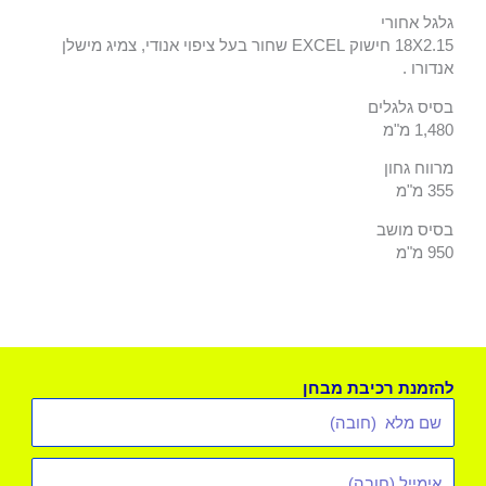
גלגל אחורי
18X2.15 חישוק EXCEL שחור בעל ציפוי אנודי, צמיג מישלן
אנדורו .
בסיס גלגלים
1,480 מ"מ
מרווח גחון
355 מ"מ
בסיס מושב
950 מ"מ
להזמנת רכיבת מבחן
שם
מלא
אימייל