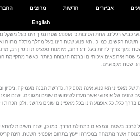
עים
אביזרים
חדשות
מרוצים
החבר
English
עי כביש רגילים. אחת הסיבות כי אופנוע שטח נמוך הינו בעל משקל נ
 השטח הקשים. כמו כן, האופנוע שטח הינו בעל מהלך מתלה מרווח ו
ח נמוך צריך להיות בעל ידע רחב, מיומנות ספציפית וניסיון רב, מד
נועי שטח אירופאים איכותיים וברמה הגבוהה ביותר, כאשר מתקיימת 
עי שטח מקצועיים.
 של מאפייני האופנוע אינה מספיקה. נדרשת הבנה מעמיקה, ניסיון ומ
ים שונים של אופנועי אשר נועדו לשימושים שונים ומגוונים. ישנם אופנ
דרך כלל. כל אופנוע הינו בכל מאפיינים שונים מהשני, ולכן הכרות וי
ל לרכב בשטח, ונמצאים בתחילת הדרך. כמו כן, ישנה חשיבות להתאים 
מנוסה אשר מתמחה במכירה וייעוץ בתחום אופנועי השטח, הינה קריט