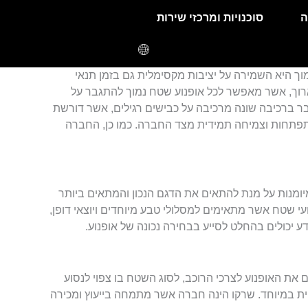
ה
סוכנויות ומרכזי שירות
מוך היא השמירה על יציבות מקסימלית גם בזמן תנאי
ארוך, אשר מאפשר לכל אופנוע שטח נמוך להתגבר על
ובר ברכיבה שונה מרכיבה על כבישים רגילים, אשר דורשת
התפתחות וצמיחה תמידית מצד החברה. כמו כן, החברה
יומנות על מנת להתאים את הדגם הנכון והמתאים ביותר
ועי שטח אשר מתאימים למסלולי טבע מיוחדים ויוצאי דופן,
דע יכולים בהחלט לסייע בבחירה נכונה של אופנוע.
את האופנוע לצרכי הרוכב, לסוג השטח בו צפוי לנסוע
ית במיוחד. שרקו הינה חברה אשר מתמחה בייעוץ ומכירה