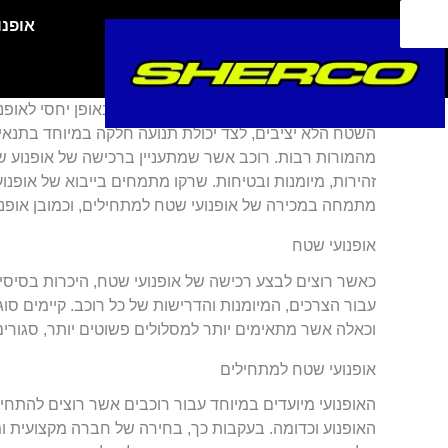
ילוג
אופנו
תוכן
אופנוע שטח נמוך מתאפיין במשקל נמוך באופן יחסי לאופנו
השטח הלא יציבים, לצד יכולת תנועה חלקה במיוחד בתנאי
מהמורות רבות. רוכב אשר שמתעניין ברכישה של אופנוע שט
זהירות, מיומנות ובטיחות. שרקו מתמחים בייבוא של אופ
מתמחה במכירה של אופנועי שטח למתחילים, וכמובן אופנו
אופנועי שטח
כאשר רוצים לבצע רכישה של אופנועי שטח, היכרות בסיסית
עבור הצרכים, המיומנות והדרישות של כל רוכב. קיימים סוג
וכאלה אשר מתאימים יותר למסלולים פשוטים יותר, סגורים ב
אופנועי שטח למתחילים
האופנועי מיועדים במיוחד עבור רוכבים אשר רוצים להתחי
האופנוע וכדומה. בעקבות כך, בחירה של חברה מקצועית ו