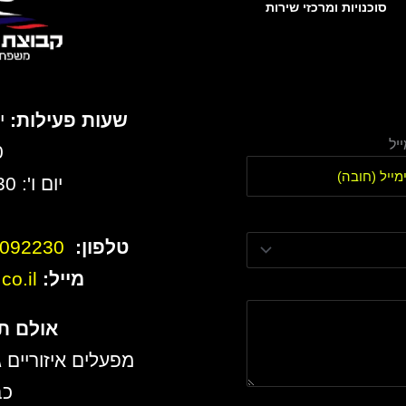
סוכנויות ומרכזי שירות
שעות פעילות:
יל
0
יום ו': 8:30 עד 13:00
טלפון:
6092230
מייל:
o.il
אולם ת
מפעלים איזוריים ג
כב