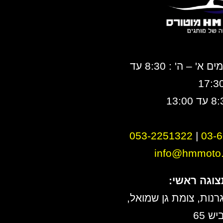
ימים א' – ה' : 8:30 עד
17:3
053-2251322
|
0
3-
info@hmmoto.c
צוגה ראשי:
רנות, צומת גן שמואל,
יש 65