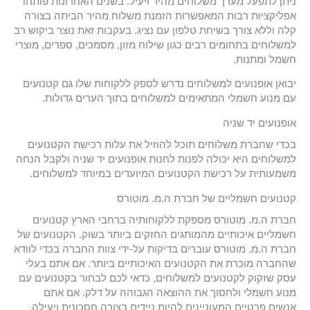
ניתן לתפעל מערך משלוחים מהיר ויעיל. בשנים האחרונות פותחו
אפליקציות רבות המאפשרות הזמנת משלוח מהיר הביתה בצורה
קלה וללא צורך בשיחת טלפון עם נציג. בעקבות זאת נוצר ביקוש רב
למשלוחים בתחומים רבים כגון שילוח מזון, מסמכים, ספרים, מוצרי
חשמל ומתנות.
יבואן אופנועים למשלוחים נדרש לספק ללקוחות שלו גם קטנועים
עם מנוע חשמלי המתאימים למשלוחים בתוך הערים גדולות.
אופנועים יד שניה
בכדי שחברת משלוחים תוכל להוזיל את עלות רכישת הקטנועים
למשלוחים היא יכולה לפנות לחנות אופנועים יד שניה ולקבל הנחה
משמעותית על רכישת הקטנועים המיועדים במיוחד למשלוחים.
קטנועים חשמליים של חברת ה.מ. מוטורס
חברת ה.מ. מוטורס מספקת ללקוחותיה ברחבי הארץ קטנועים
חשמליים איכותיים מהמותגים החזקים ביותר בשוק. הקטנועים של
חברת ה.מ. מוטורס עוברים בדיקות על-ידי צוות החברה בכדי לוודא
שהחברה מוכרת את הקטנועים האיכותיים ביותר. אם אתם בעלי
עסק שזקוק לקטנועים למשלוחים, כדאי לכם לבחור בקטנועים עם
מנוע חשמלי ולחסוך את ההוצאה הגבוהה על דלק. אם אתם
אנשים פרטיים המעוניינים להיות ניידים בצורה חסכונית ויעילה,