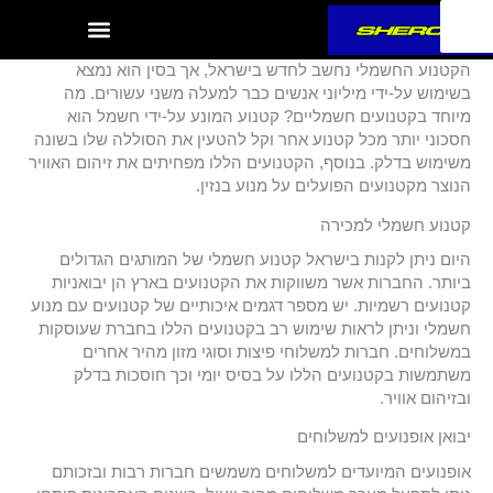
ילוג
תוכן
הקטנוע החשמלי נחשב לחדש בישראל, אך בסין הוא נמצא
בשימוש על-ידי מיליוני אנשים כבר למעלה משני עשורים. מה
מיוחד בקטנועים חשמליים? קטנוע המונע על-ידי חשמל הוא
חסכוני יותר מכל קטנוע אחר וקל להטעין את הסוללה שלו בשונה
משימוש בדלק. בנוסף, הקטנועים הללו מפחיתים את זיהום האוויר
הנוצר מקטנועים הפועלים על מנוע בנזין.
קטנוע חשמלי למכירה
היום ניתן לקנות בישראל קטנוע חשמלי של המותגים הגדולים
ביותר. החברות אשר משווקות את הקטנועים בארץ הן יבואניות
קטנועים רשמיות. יש מספר דגמים איכותיים של קטנועים עם מנוע
חשמלי וניתן לראות שימוש רב בקטנועים הללו בחברת שעוסקות
במשלוחים. חברות למשלוחי פיצות וסוגי מזון מהיר אחרים
משתמשות בקטנועים הללו על בסיס יומי וכך חוסכות בדלק
ובזיהום אוויר.
יבואן אופנועים למשלוחים
אופנועים המיועדים למשלוחים משמשים חברות רבות ובזכותם