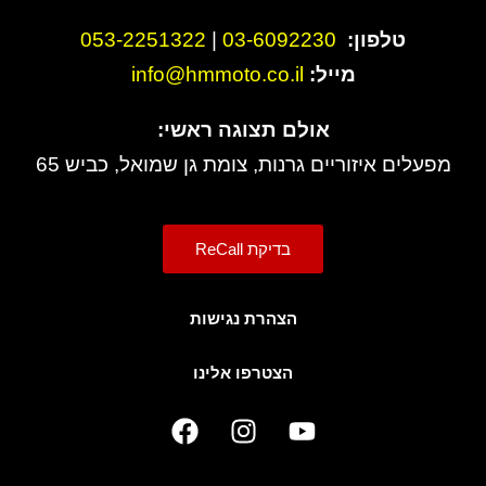
טלפון:
3-6092230
0
|
053-2251322
מייל:
info@hmmoto.co.il
אולם תצוגה ראשי:
מפעלים איזוריים גרנות, צומת גן שמואל, כביש 65
בדיקת ReCall
הצהרת נגישות
הצטרפו אלינו
F
I
Y
a
n
o
c
s
u