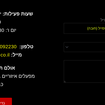
שעות פעילות:
יל
0
יום ו': 8:30 עד 13:00
טלפון:
6092230
מייל:
o.il
אולם ת
מפעלים איזוריים ג
כב
בדיקת 