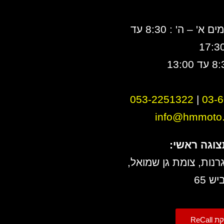
ימים א' – ה' : 8:30 עד
17:3
053-2251322
|
0
3-
info@hmmoto.c
צוגה ראשי:
רנות, צומת גן שמואל,
יש 65
ReCall