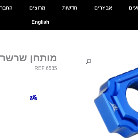
עים
אביזרים
חדשות
מרוצים
החבר
English
מותחן שרשר
REF 6535