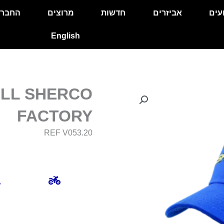
עים
אביזרים
חדשות
מרוצים
החבר
English
LL SHERCO
FACTORY
REF V053.20