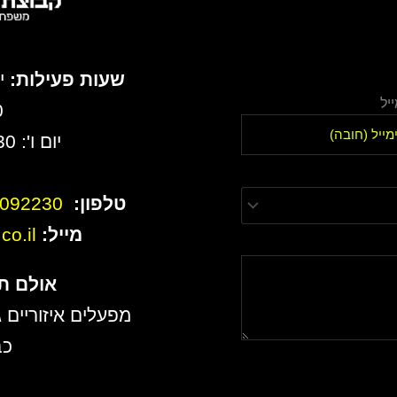
שעות פעילות:
יל
0
יום ו': 8:30 עד 13:00
טלפון:
6092230
מייל:
o.il
אולם ת
מפעלים איזוריים ג
כב