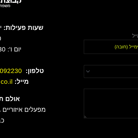
שעות פעילות:
יל
0
יום ו': 8:30 עד 13:00
טלפון:
6092230
מייל:
o.il
אולם ת
מפעלים איזוריים ג
כב