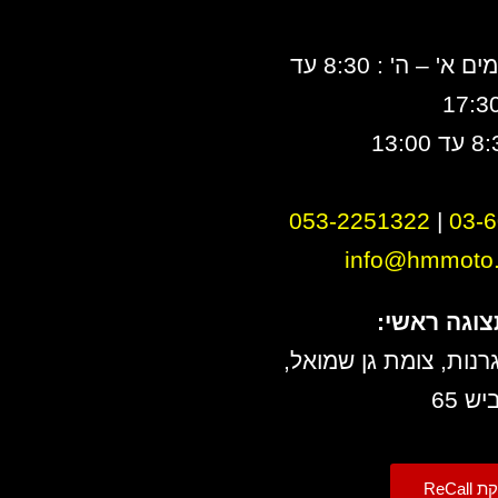
ימים א' – ה' : 8:30 עד
17:3
053-2251322
|
0
3-
info@hmmoto.c
צוגה ראשי:
רנות, צומת גן שמואל,
יש 65
ReCall