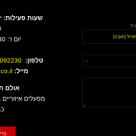
שעות פעילות:
יל
0
יום ו': 8:30 עד 13:00
טלפון:
6092230
מייל:
o.il
אולם ת
מפעלים איזוריים ג
כב
בדיקת 