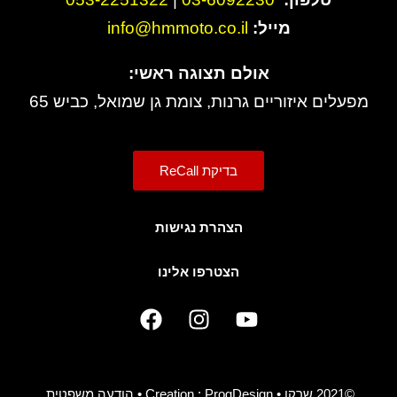
מייל:
info@hmmoto.co.il
אולם תצוגה ראשי:
מפעלים איזוריים גרנות, צומת גן שמואל, כביש 65
בדיקת ReCall
הצהרת נגישות
הצטרפו אלינו
F
I
Y
a
n
o
c
s
u
e
t
t
b
a
u
©2021 שרקו • Creation :
ProgDesign
•
הודעה משפטית
.