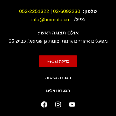
טלפון:
3-6092230
0
|
053-2251322
מייל:
info@hmmoto.co.il
אולם תצוגה ראשי:
מפעלים איזוריים גרנות, צומת גן שמואל, כביש 65
בדיקת ReCall
הצהרת נגישות
הצטרפו אלינו
F
I
Y
a
n
o
c
s
u